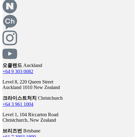
오클랜드
Auckland
+64 9 303 0082
Level 8, 220 Queen Street
Auckland 1010 New Zealand
크라이스트처치
Christchurch
+64 3 961 1004
Level 1, 104 Riccarton Road
Christchurch, New Zealand
브리즈번
Brisbane
+61 7 3003 1899