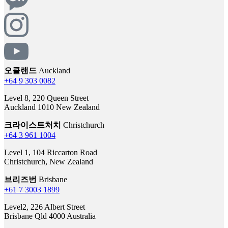
오클랜드
Auckland
+64 9 303 0082
Level 8, 220 Queen Street
Auckland 1010 New Zealand
크라이스트처치
Christchurch
+64 3 961 1004
Level 1, 104 Riccarton Road
Christchurch, New Zealand
브리즈번
Brisbane
+61 7 3003 1899
Level2, 226 Albert Street
Brisbane Qld 4000 Australia
서울
Seoul