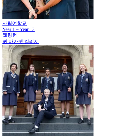
사립여학교
Year 1 ~ Year 13
웰링턴
퀸 마가렛 컬리지
공립여학교