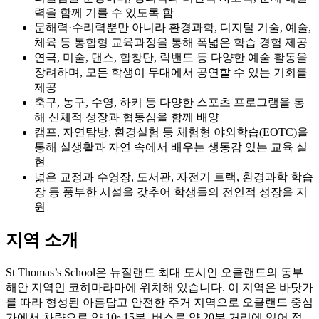
문해력·수리력뿐만 아니라 환경과학, 디지털 기술, 예술,
체육 등 통합형 교육과정을 통해 폭넓은 학습 경험 제공
연극, 미술, 댄스, 합창단, 락밴드 등 다양한 예술 활동을
장려하며, 모든 학생이 무대에서 공연할 수 있는 기회를
제공
축구, 농구, 수영, 하키 등 다양한 스포츠 프로그램을 통
해 신체적 성장과 협동심을 함께 배양
캠프, 자연탐방, 환경실험 등 체험형 야외학습(EOTC)을
통해 실생활과 자연 속에서 배우는 생동감 있는 교육 실
현
넓은 교정과 수영장, 도서관, 자전거 트랙, 환경과학 학습
장 등 풍부한 시설을 갖추어 학생들의 전인적 성장을 지
원
지역 소개
St Thomas’s School은 뉴질랜드 최대 도시인 오클랜드의 동부
해안 지역인 코히마라마에 위치해 있습니다. 이 지역은 바닷가
를 따라 형성된 아름답고 안전한 주거 지역으로 오클랜드 중심
가에서 차량으로 약 10~15분, 버스로 약 20분 거리에 있어 접
근성이 매우 우수합니다. 근처에는 코히마라마 해변과 미션베