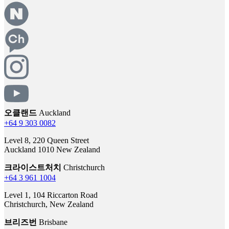
오클랜드
Auckland
+64 9 303 0082
Level 8, 220 Queen Street
Auckland 1010 New Zealand
크라이스트처치
Christchurch
+64 3 961 1004
Level 1, 104 Riccarton Road
Christchurch, New Zealand
브리즈번
Brisbane
+61 7 3003 1899