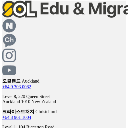
오클랜드
Auckland
+64 9 303 0082
Level 8, 220 Queen Street
Auckland 1010 New Zealand
크라이스트처치
Christchurch
+64 3 961 1004
Level 1, 104 Riccarton Road