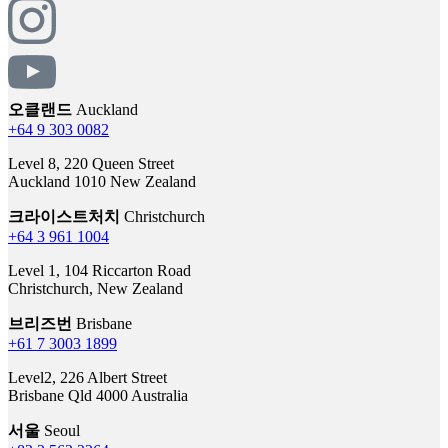
오클랜드
Auckland
+64 9 303 0082
Level 8, 220 Queen Street
Auckland 1010 New Zealand
크라이스트처치
Christchurch
+64 3 961 1004
Level 1, 104 Riccarton Road
Christchurch, New Zealand
브리즈번
Brisbane
+61 7 3003 1899
Level2, 226 Albert Street
Brisbane Qld 4000 Australia
서울
Seoul
+82 2 562 2264