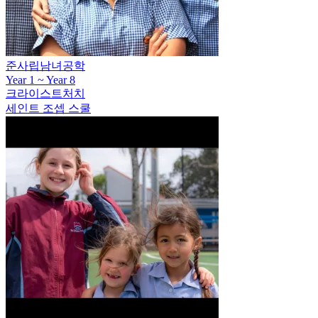
준사립남녀공학
Year 1 ~ Year 8
크라이스트처치
세인트 조셉 스쿨