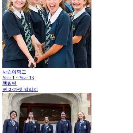
사립여학교
Year 1 ~ Year 13
웰링턴
퀸 마가렛 컬리지