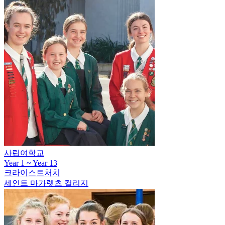
사립여학교
Year 1 ~ Year 13
크라이스트처치
세인트 마가렛츠 컬리지