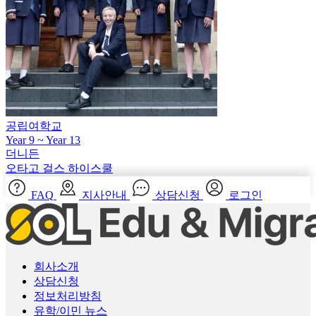
공립여학교
Year 9 ~ Year 13
더니든
오타고 걸스 하이스쿨
FAQ
지사안내
상담신청
로그인
회사소개
상담신청
정보처리방침
유학/이민 뉴스
이용약관