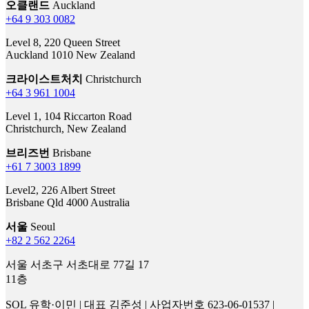
+64 9 303 0082
Level 8, 220 Queen Street
Auckland 1010 New Zealand
크라이스트처치
Christchurch
+64 3 961 1004
Level 1, 104 Riccarton Road
Christchurch, New Zealand
브리즈번
Brisbane
+61 7 3003 1899
Level2, 226 Albert Street
Brisbane Qld 4000 Australia
서울
Seoul
+82 2 562 2264
서울 서초구 서초대로 77길 17
11층
SOL 유학·이민 | 대표 김준성 | 사업자번호 623-06-01537 |
EMAIL
info@SOLNZ.NET