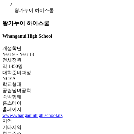
왕가누이 하이스쿨
왕가누이 하이스쿨
Whanganui High School
개설학년
Year 9 ~ Year 13
전체정원
약 1450명
대학준비과정
NCEA
학교형태
공립남녀공학
숙박형태
홈스테이
홈페이지
www.whanganuihigh.school.nz
지역
기타지역
학교주소
76 Purnell Street, Whanganui