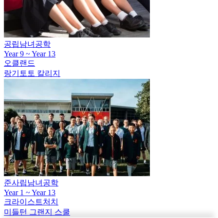
공립남녀공학
Year 9 ~ Year 13
오클랜드
랑기토토 칼리지
준사립남녀공학
Year 1 ~ Year 13
크라이스트처치
미들턴 그랜지 스쿨