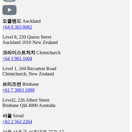
오클랜드
Auckland
+64 9 303 0082
Level 8, 220 Queen Street
Auckland 1010 New Zealand
크라이스트처치
Christchurch
+64 3 961 1004
Level 1, 104 Riccarton Road
Christchurch, New Zealand
브리즈번
Brisbane
+61 7 3003 1899
Level2, 226 Albert Street
Brisbane Qld 4000 Australia
서울
Seoul
+82 2 562 2264
서울 서초구 서초대로 77길 17
11층