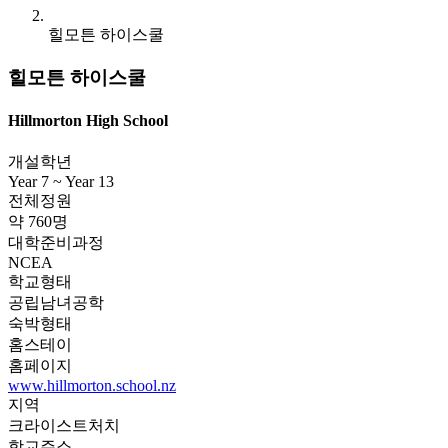
힐모튼 하이스쿨
힐모튼 하이스쿨
Hillmorton High School
개설학년
Year 7 ~ Year 13
전체정원
약 760명
대학준비과정
NCEA
학교형태
공립남녀공학
숙박형태
홈스테이
홈페이지
www.hillmorton.school.nz
지역
크라이스트처치
학교주소
Tankerville Rd, Hoon Hay, Christchurch 8025