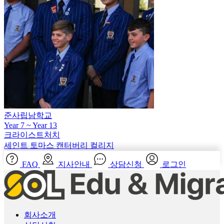
준사립남학교
Year 7 ~ Year 13
크라이스트처치
세인트 토마스 캔터버리 컬리지
FAQ
지사안내
상담신청
로그인
회사소개
상담신청