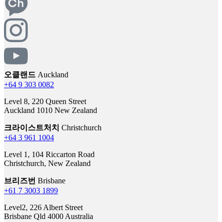
오클랜드
Auckland
+64 9 303 0082
Level 8, 220 Queen Street
Auckland 1010 New Zealand
크라이스트처치
Christchurch
+64 3 961 1004
Level 1, 104 Riccarton Road
Christchurch, New Zealand
브리즈번
Brisbane
+61 7 3003 1899