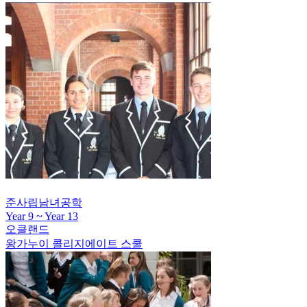
베들레헴 컬리지
준사립남녀공학
Year 9 ~ Year 13
오클랜드
왕가누이 콜리지에이트 스쿨