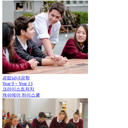
크라이스트처치
캐새더럴 그래머 스쿨
공립남녀공학
Year 9 ~ Year 13
크라이스트처치
캐쉬메어 하이스쿨