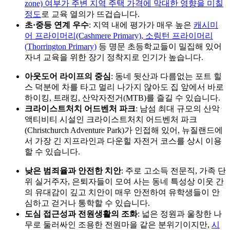
정도
로 교육 열의가 뜨겁습니다.
초·중등 연계 우수
: 지역 내에 평가가 매우 높은
캐시미
어 프라이머리(Cashmere Primary), 소링턴 프라이머리
(Thorrington Primary)
등 명문 초등학교들이 밀집해 있어
자녀 교육을 위한 장기 정착지로 인기가 높습니다.
아웃도어 라이프의 중심
: 동네 뒷산과 다름없는 포트 힐
스 덕분에 차를 타고 멀리 나가지 않아도 집 앞에서 바로
하이킹, 트래킹, 산악자전거(MTB)
를 즐길 수 있습니다.
크라이스트처치 어드벤처 파크
: 남섬 최대 규모의 산악
액티비티 시설인 크라이스트처치 어드벤처 파크
(Christchurch Adventure Park)가 인접
해 있어, 뉴질랜드에
서 가장 긴 지프라인과 다운힐 자전거 코스를 상시 이용
할 수 있습니다.
낮은 범죄율과 안전한 치안
: 주로 고소득 전문직, 가족 단
위 실거주자, 은퇴자들이 모여 사는 동네 특성상 이웃 간
의 유대감이 깊고 치안이 매우 안전
하여 유학생들이 안
심하고 걷거나 통학할 수 있습니다.
도심 접근성과 전원생활의 조화
: 넓은 정원과 울창한 나
무로 둘러싸인 조용한 전원마을 같은 분위기이지만,
시
내 중심가(CBD)까지 차로 단 10~15분이면 도착
할 수 있