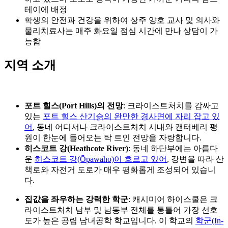
학생의 안전과 건강을 위하여 상주 양호 교사 및 의사와
물리치료사는 매주 화요일 점심 시간에 만나 상담이 가
능함
지역 소개
포트 힐스(Port Hills)의 전망
: 크라이스트처치를 감싸고
있는
포트 힐스 산기슭의 완만한 경사면에 자리 잡고 있
어
, 동네 어디서나 크라이스트처치 시내와 캔터베리 평
원이 한눈에 들어오는 탁 트인 전망을 자랑합니다.
히스코트 강(Heathcote River)
: 동네 하단부에는 아름다
운
히스코트 강(Ōpāwaho)이 흐르고 있어
, 강변을 따라 산
책로와 자전거 도로가 매우 평화롭게 조성되어 있습니
다.
집값을 좌우하는 강력한 학군
: 캐시미어 하이스쿨은 크
라이스트처치 남부 및 남동부 전체를 통틀어 가장 선호
도가 높은 공립 남녀공학 학교입니다. 이 학교의
학군(In-
zone) 여부가 주변 지역 주택 가격에 막대한 영향을 미칠