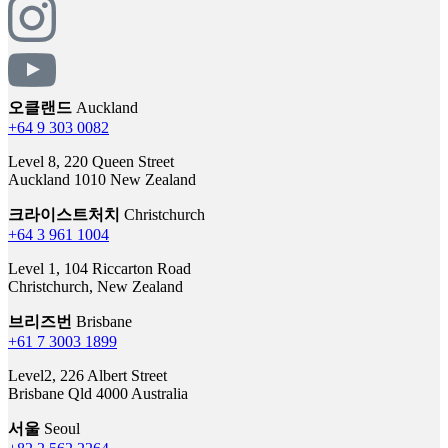
오클랜드
Auckland
+64 9 303 0082
Level 8, 220 Queen Street
Auckland 1010 New Zealand
크라이스트처치
Christchurch
+64 3 961 1004
Level 1, 104 Riccarton Road
Christchurch, New Zealand
브리즈번
Brisbane
+61 7 3003 1899
Level2, 226 Albert Street
Brisbane Qld 4000 Australia